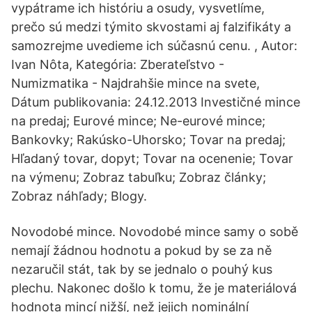
vypátrame ich históriu a osudy, vysvetlíme,
prečo sú medzi týmito skvostami aj falzifikáty a
samozrejme uvedieme ich súčasnú cenu. , Autor:
Ivan Nôta, Kategória: Zberateľstvo -
Numizmatika - Najdrahšie mince na svete,
Dátum publikovania: 24.12.2013 Investičné mince
na predaj; Eurové mince; Ne-eurové mince;
Bankovky; Rakúsko-Uhorsko; Tovar na predaj;
Hľadaný tovar, dopyt; Tovar na ocenenie; Tovar
na výmenu; Zobraz tabuľku; Zobraz články;
Zobraz náhľady; Blogy.
Novodobé mince. Novodobé mince samy o sobě
nemají žádnou hodnotu a pokud by se za ně
nezaručil stát, tak by se jednalo o pouhý kus
plechu. Nakonec došlo k tomu, že je materiálová
hodnota mincí nižší, než jejich nominální