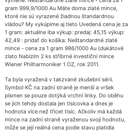
výměně. Neštandardné zlaté mince - cena za 1
gram 999,9/1000 Au Máte doma zlaté mince,
ktoré nie sú vyrazené žiadnou štandardnou
vládou? My vykúpime aj tieto Uvedená cena je za
1 gram: aktuálne iba výkup: predaj: 45,15 výkup:
42,49 : pridať do košíka: Neštandardné zlaté
mince - cena za 1 gram 986/1000 Au (dukátové
zlato Nabízím 2 ks stříbrné investiční mince
Wiener Philharmoniker 1 OZ, rok 2011.
Ta byla vyražená v takzvané zkušební sérii.
Symbol KČ na zadní straně je menší a vršek
písmen se pouze dotýká vrchní linky. Do oběhu
se jich tehdy dostala jen tisícovka a dnes je
hodnota více než třicet tisíc. Ačkoliv má každá
mince na zadní straně vyraženou svoji hodnotu,
může se její reálná cena podle stavu platidla