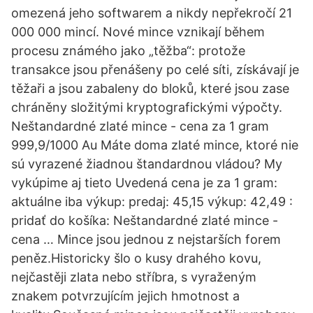
omezená jeho softwarem a nikdy nepřekročí 21
000 000 mincí. Nové mince vznikají během
procesu známého jako „těžba“: protože
transakce jsou přenášeny po celé síti, získávají je
těžaři a jsou zabaleny do bloků, které jsou zase
chráněny složitými kryptografickými výpočty.
Neštandardné zlaté mince - cena za 1 gram
999,9/1000 Au Máte doma zlaté mince, ktoré nie
sú vyrazené žiadnou štandardnou vládou? My
vykúpime aj tieto Uvedená cena je za 1 gram:
aktuálne iba výkup: predaj: 45,15 výkup: 42,49 :
pridať do košíka: Neštandardné zlaté mince -
cena … Mince jsou jednou z nejstarších forem
peněz.Historicky šlo o kusy drahého kovu,
nejčastěji zlata nebo stříbra, s vyraženým
znakem potvrzujícím jejich hmotnost a