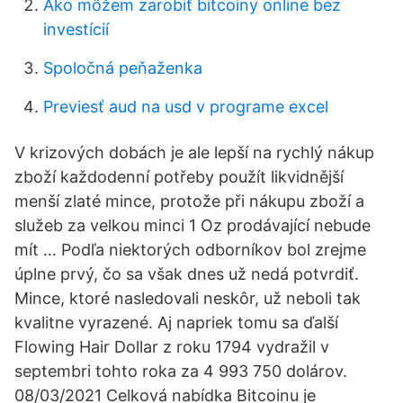
Ako môžem zarobiť bitcoiny online bez
investícií
Spoločná peňaženka
Previesť aud na usd v programe excel
V krizových dobách je ale lepší na rychlý nákup
zboží každodenní potřeby použít likvidnější
menší zlaté mince, protože při nákupu zboží a
služeb za velkou minci 1 Oz prodávající nebude
mít … Podľa niektorých odborníkov bol zrejme
úplne prvý, čo sa však dnes už nedá potvrdiť.
Mince, ktoré nasledovali neskôr, už neboli tak
kvalitne vyrazené. Aj napriek tomu sa ďalší
Flowing Hair Dollar z roku 1794 vydražil v
septembri tohto roka za 4 993 750 dolárov.
08/03/2021 Celková nabídka Bitcoinu je