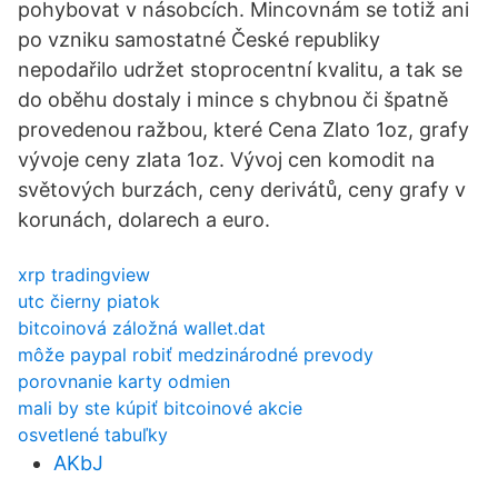
pohybovat v násobcích. Mincovnám se totiž ani
po vzniku samostatné České republiky
nepodařilo udržet stoprocentní kvalitu, a tak se
do oběhu dostaly i mince s chybnou či špatně
provedenou ražbou, které Cena Zlato 1oz, grafy
vývoje ceny zlata 1oz. Vývoj cen komodit na
světových burzách, ceny derivátů, ceny grafy v
korunách, dolarech a euro.
xrp tradingview
utc čierny piatok
bitcoinová záložná wallet.dat
môže paypal robiť medzinárodné prevody
porovnanie karty odmien
mali by ste kúpiť bitcoinové akcie
osvetlené tabuľky
AKbJ