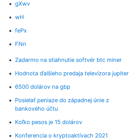
gXwv
wH
fePx
FNn
Zadarmo na stiahnutie softvér btc miner
Hodnota ďalšieho predaja televízora jupiter
6500 dolárov na gbp
Posielať peniaze do západnej únie z
bankového účtu
Koľko pesos je 15 dolárov
Konferencia o kryptoaktívach 2021